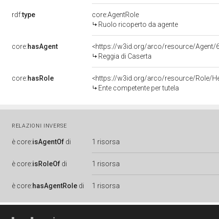
rdf:
type
core:AgentRole
Ruolo ricoperto da agente
core:
hasAgent
<https://w3id.org/arco/resource/Age
Reggia di Caserta
core:
hasRole
<https://w3id.org/arco/resource/Role/H
Ente competente per tutela
RELAZIONI INVERSE
è
core:
isAgentOf
di
1 risorsa
è
core:
isRoleOf
di
1 risorsa
è
core:
hasAgentRole
di
1 risorsa