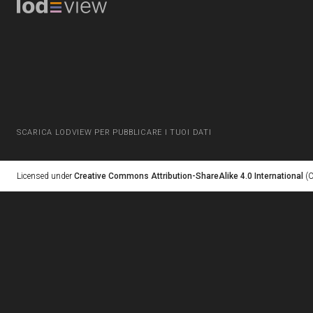
SCARICA LODVIEW PER PUBBLICARE I TUOI DATI
Licensed under
Creative Commons Attribution-ShareAlike 4.0 International
(C