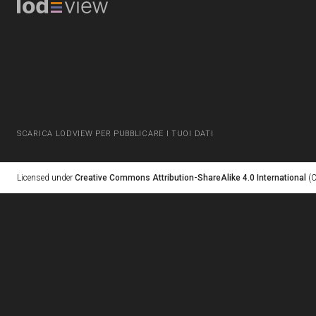
SCARICA LODVIEW PER PUBBLICARE I TUOI DATI
Licensed under
Creative Commons Attribution-ShareAlike 4.0 International
(C