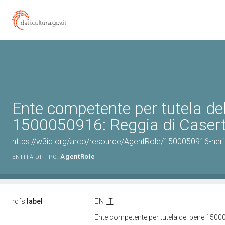
Ente competente per tutela de
1500050916: Reggia di Caser
https://w3id.org/arco/resource/AgentRole/1500050916-heri
AgentRole
ENTITÀ DI TIPO:
rdfs:
label
EN
IT
Ente competente per tutela del bene 1500