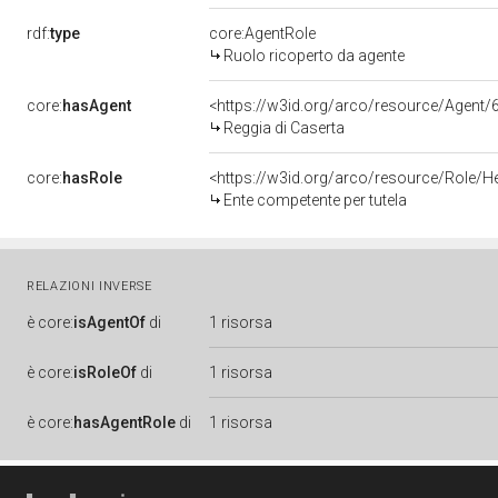
rdf:
type
core:AgentRole
Ruolo ricoperto da agente
core:
hasAgent
<https://w3id.org/arco/resource/Age
Reggia di Caserta
core:
hasRole
<https://w3id.org/arco/resource/Role/H
Ente competente per tutela
RELAZIONI INVERSE
è
core:
isAgentOf
di
1 risorsa
è
core:
isRoleOf
di
1 risorsa
è
core:
hasAgentRole
di
1 risorsa