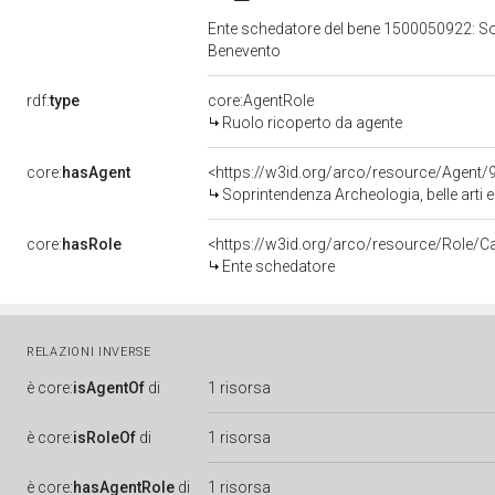
Ente schedatore del bene 1500050922: Sopr
Benevento
rdf:
type
core:AgentRole
Ruolo ricoperto da agente
core:
hasAgent
<https://w3id.org/arco/resource/Agen
Soprintendenza Archeologia, belle arti 
core:
hasRole
<https://w3id.org/arco/resource/Role/C
Ente schedatore
RELAZIONI INVERSE
è
core:
isAgentOf
di
1 risorsa
è
core:
isRoleOf
di
1 risorsa
è
core:
hasAgentRole
di
1 risorsa