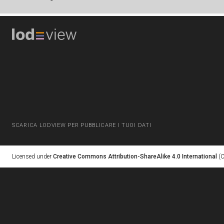
SCARICA LODVIEW PER PUBBLICARE I TUOI DATI
Licensed under
Creative Commons Attribution-ShareAlike 4.0 International
(C