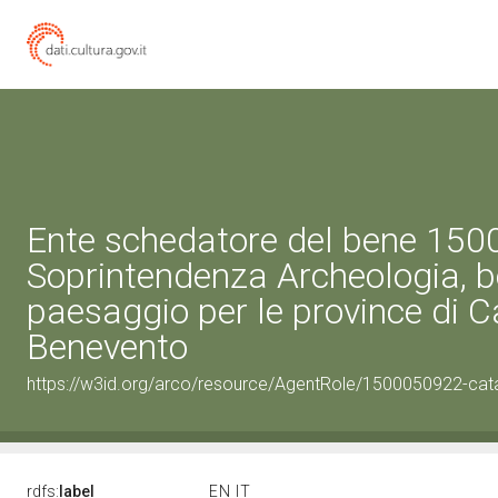
Ente schedatore del bene 15
Soprintendenza Archeologia, be
paesaggio per le province di C
Benevento
https://w3id.org/arco/resource/AgentRole/1500050922-cat
rdfs:
label
EN
IT