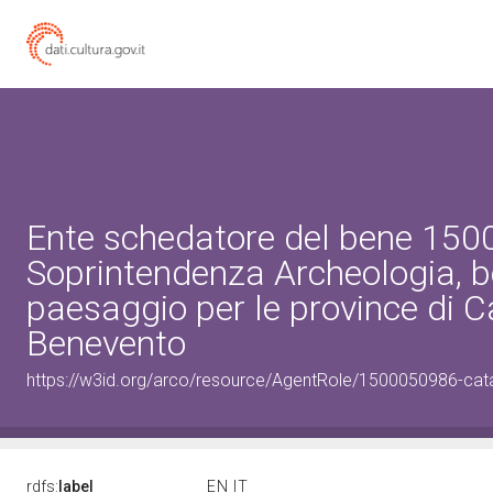
Ente schedatore del bene 15
Soprintendenza Archeologia, be
paesaggio per le province di C
Benevento
https://w3id.org/arco/resource/AgentRole/1500050986-cat
rdfs:
label
EN
IT