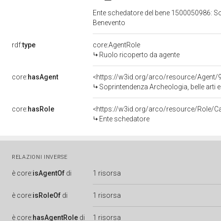
Ente schedatore del bene 1500050986: Sopr
Benevento
rdf:
type
core:AgentRole
Ruolo ricoperto da agente
core:
hasAgent
<https://w3id.org/arco/resource/Agen
Soprintendenza Archeologia, belle arti 
core:
hasRole
<https://w3id.org/arco/resource/Role/C
Ente schedatore
RELAZIONI INVERSE
è
core:
isAgentOf
di
1 risorsa
è
core:
isRoleOf
di
1 risorsa
è
core:
hasAgentRole
di
1 risorsa