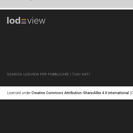
SCARICA LODVIEW PER PUBBLICARE I TUOI DATI
Licensed under
Creative Commons Attribution-ShareAlike 4.0 International
(C