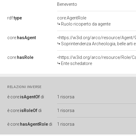
Benevento
rdf:
type
core:AgentRole
Ruolo ricoperto da agente
core:
hasAgent
<https://w3id.org/arco/resource/Agen
Soprintendenza Archeologia, belle arti 
core:
hasRole
<https://w3id.org/arco/resource/Role/C
Ente schedatore
RELAZIONI INVERSE
è
core:
isAgentOf
di
1 risorsa
è
core:
isRoleOf
di
1 risorsa
è
core:
hasAgentRole
di
1 risorsa