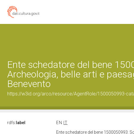
Ente schedatore del bene 150
Archeologia, belle arti e paesa
Benevento
https://w3id.org/arco/resource/AgentRole/1500050993-cat
rdfs:
label
EN
IT
Ente schedatore del bene 1500050993: Sopr