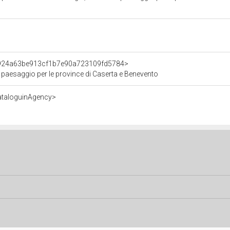
t/924a63be913cf1b7e90a723109fd5784>
e paesaggio per le province di Caserta e Benevento
ataloguinAgency>