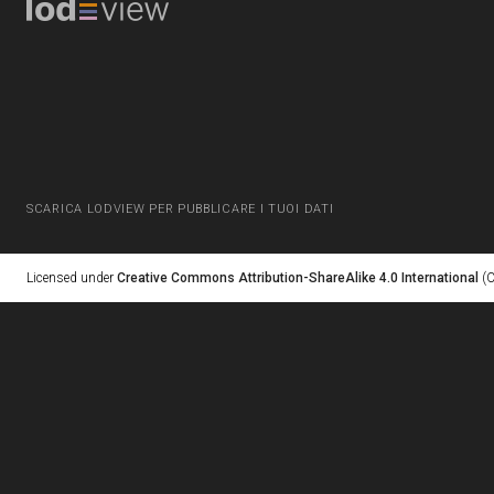
SCARICA LODVIEW PER PUBBLICARE I TUOI DATI
Licensed under
Creative Commons Attribution-ShareAlike 4.0 International
(C