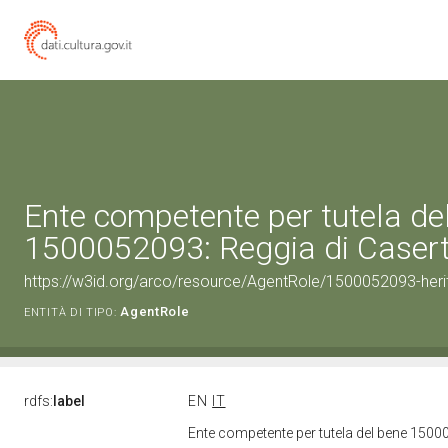
Ente competente per tutela de
1500052093: Reggia di Caser
https://w3id.org/arco/resource/AgentRole/1500052093-heri
AgentRole
ENTITÀ DI TIPO:
rdfs:
label
EN
IT
Ente competente per tutela del bene 1500