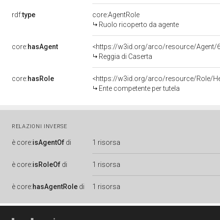
rdf:
type
core:AgentRole
Ruolo ricoperto da agente
core:
hasAgent
<https://w3id.org/arco/resource/Age
Reggia di Caserta
core:
hasRole
<https://w3id.org/arco/resource/Role/H
Ente competente per tutela
RELAZIONI INVERSE
è
core:
isAgentOf
di
1 risorsa
è
core:
isRoleOf
di
1 risorsa
è
core:
hasAgentRole
di
1 risorsa