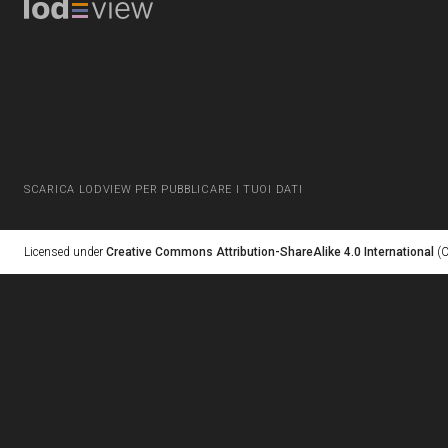
SCARICA LODVIEW PER PUBBLICARE I TUOI DATI
Licensed under
Creative Commons Attribution-ShareAlike 4.0 International
(C