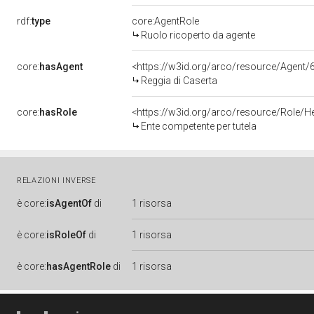
rdf:
type
core:AgentRole
Ruolo ricoperto da agente
core:
hasAgent
<https://w3id.org/arco/resource/Age
Reggia di Caserta
core:
hasRole
<https://w3id.org/arco/resource/Role/H
Ente competente per tutela
RELAZIONI INVERSE
è
core:
isAgentOf
di
1 risorsa
è
core:
isRoleOf
di
1 risorsa
è
core:
hasAgentRole
di
1 risorsa