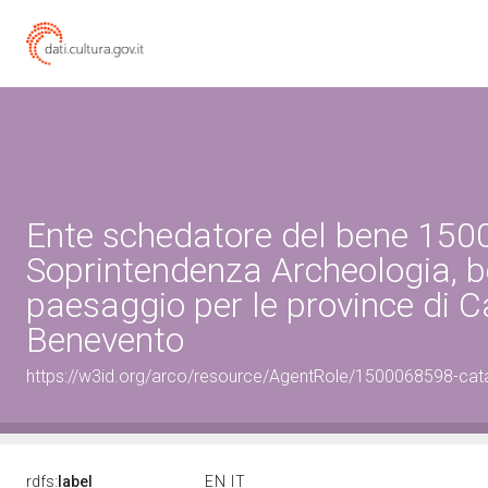
Ente schedatore del bene 15
Soprintendenza Archeologia, be
paesaggio per le province di C
Benevento
https://w3id.org/arco/resource/AgentRole/1500068598-cat
rdfs:
label
EN
IT