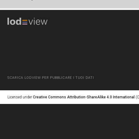
SCARICA LODVIEW PER PUBBLICARE I TUOI DATI
Licensed under
Creative Commons Attribution-ShareAlike 4.0 International
(C