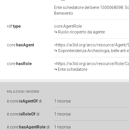
Ente schedatore del bene 1500068598: Sopr
Benevento
rdf:
type
core:AgentRole
Ruolo ricoperto da agente
core:
hasAgent
<https://w3id.org/arco/resource/Agen
Soprintendenza Archeologia, belle arti 
core:
hasRole
<https://w3id.org/arco/resource/Role/C
Ente schedatore
RELAZIONI INVERSE
è
core:
isAgentOf
di
1 risorsa
è
core:
isRoleOf
di
1 risorsa
è
core:
hasAgentRole
di
1 risorsa