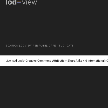
SCARICA LODVIEW PER PUBBLICARE I TUOI DATI
Licensed under
Creative Commons Attribution-ShareAlike 4.0 International
(C