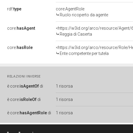
rdf:
type
core:AgentRole
Ruolo ricoperto da agente
core:
hasAgent
<https://w3id.org/arco/resource/Age
Reggia di Caserta
core:
hasRole
<https://w3id.org/arco/resource/Role/H
Ente competente per tutela
RELAZIONI INVERSE
è
core:
isAgentOf
di
1 risorsa
è
core:
isRoleOf
di
1 risorsa
è
core:
hasAgentRole
di
1 risorsa