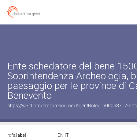
Ente schedatore del bene 15
Soprintendenza Archeologia, be
paesaggio per le province di C
Benevento
https://w3id.org/arco/resource/AgentRole/1500068717-cat
rdfs:
label
EN
IT