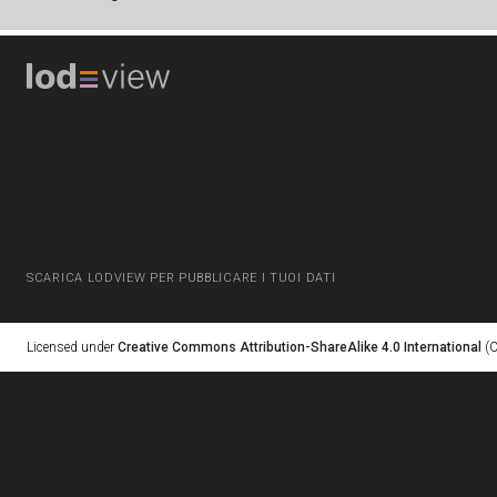
SCARICA LODVIEW PER PUBBLICARE I TUOI DATI
Licensed under
Creative Commons Attribution-ShareAlike 4.0 International
(C