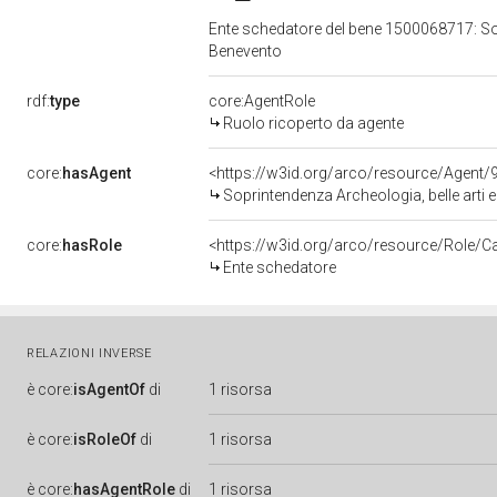
Ente schedatore del bene 1500068717: Sopr
Benevento
rdf:
type
core:AgentRole
Ruolo ricoperto da agente
core:
hasAgent
<https://w3id.org/arco/resource/Agen
Soprintendenza Archeologia, belle arti 
core:
hasRole
<https://w3id.org/arco/resource/Role/C
Ente schedatore
RELAZIONI INVERSE
è
core:
isAgentOf
di
1 risorsa
è
core:
isRoleOf
di
1 risorsa
è
core:
hasAgentRole
di
1 risorsa