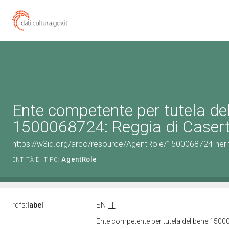
Ente competente per tutela de
1500068724: Reggia di Caser
https://w3id.org/arco/resource/AgentRole/1500068724-heri
AgentRole
ENTITÀ DI TIPO:
rdfs:
label
EN
IT
Ente competente per tutela del bene 1500