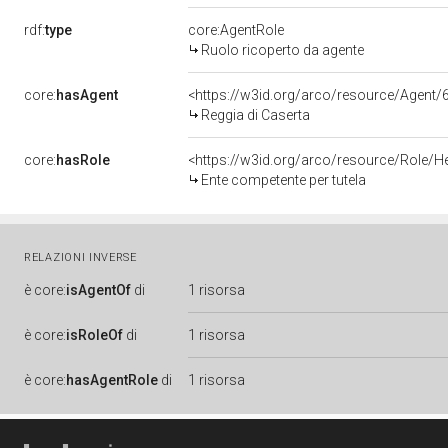
rdf:
type
core:AgentRole
Ruolo ricoperto da agente
core:
hasAgent
<https://w3id.org/arco/resource/Age
Reggia di Caserta
core:
hasRole
<https://w3id.org/arco/resource/Role/H
Ente competente per tutela
RELAZIONI INVERSE
è
core:
isAgentOf
di
1 risorsa
è
core:
isRoleOf
di
1 risorsa
è
core:
hasAgentRole
di
1 risorsa