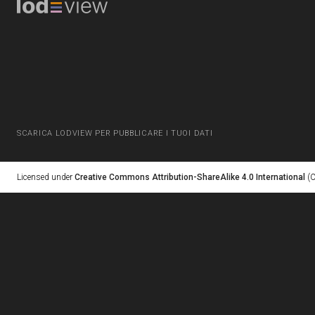
SCARICA LODVIEW PER PUBBLICARE I TUOI DATI
Licensed under
Creative Commons Attribution-ShareAlike 4.0 International
(C