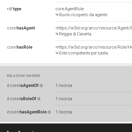
rdf:
type
core:AgentRole
Ruolo ricoperto da agente
core:
hasAgent
<https://w3id.org/arco/resource/Age
Reggia di Caserta
core:
hasRole
<https://w3id.org/arco/resource/Role/H
Ente competente per tutela
RELAZIONI INVERSE
è
core:
isAgentOf
di
1 risorsa
è
core:
isRoleOf
di
1 risorsa
è
core:
hasAgentRole
di
1 risorsa