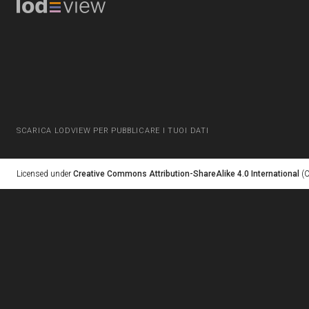
SCARICA LODVIEW PER PUBBLICARE I TUOI DATI
Licensed under
Creative Commons Attribution-ShareAlike 4.0 International
(C