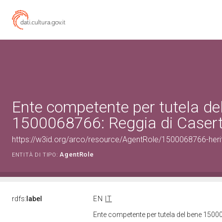
Ente competente per tutela de
1500068766: Reggia di Caser
https://w3id.org/arco/resource/AgentRole/1500068766-heri
AgentRole
ENTITÀ DI TIPO:
rdfs:
label
EN
IT
Ente competente per tutela del bene 1500