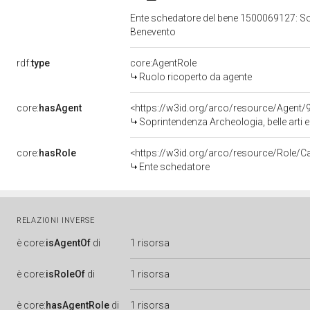
Ente schedatore del bene 1500069127: Sopr
Benevento
rdf:
type
core:AgentRole
Ruolo ricoperto da agente
core:
hasAgent
<https://w3id.org/arco/resource/Agen
Soprintendenza Archeologia, belle arti 
core:
hasRole
<https://w3id.org/arco/resource/Role/C
Ente schedatore
RELAZIONI INVERSE
è
core:
isAgentOf
di
1 risorsa
è
core:
isRoleOf
di
1 risorsa
è
core:
hasAgentRole
di
1 risorsa