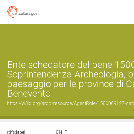
Ente schedatore del bene 15
Soprintendenza Archeologia, be
paesaggio per le province di C
Benevento
https://w3id.org/arco/resource/AgentRole/1500069127-cat
rdfs:
label
EN
IT