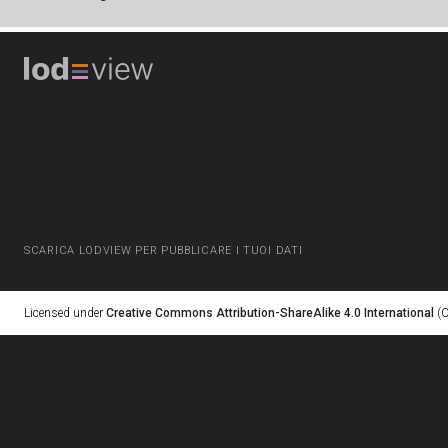
SCARICA LODVIEW PER PUBBLICARE I TUOI DATI
Licensed under
Creative Commons Attribution-ShareAlike 4.0 International
(C