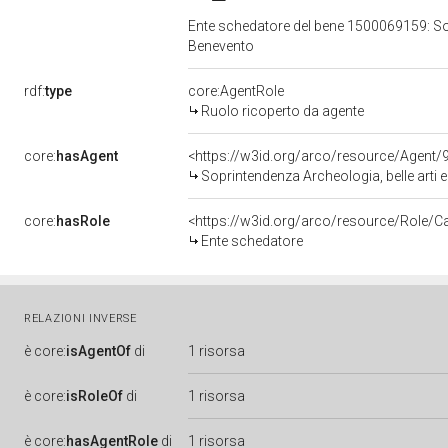
Ente schedatore del bene 1500069159: Sopr
Benevento
rdf:
type
core:AgentRole
Ruolo ricoperto da agente
core:
hasAgent
<https://w3id.org/arco/resource/Agen
Soprintendenza Archeologia, belle arti 
core:
hasRole
<https://w3id.org/arco/resource/Role/C
Ente schedatore
RELAZIONI INVERSE
è
core:
isAgentOf
di
1 risorsa
è
core:
isRoleOf
di
1 risorsa
è
core:
hasAgentRole
di
1 risorsa