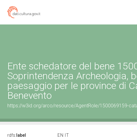
Ente schedatore del bene 15
Soprintendenza Archeologia, be
paesaggio per le province di C
Benevento
https://w3id.org/arco/resource/AgentRole/1500069159-cat
rdfs:
label
EN
IT