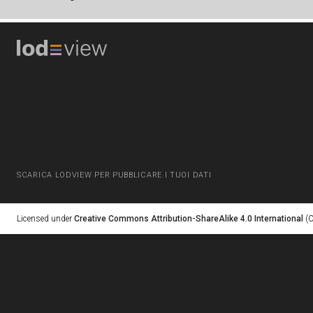
SCARICA LODVIEW PER PUBBLICARE I TUOI DATI
Licensed under
Creative Commons Attribution-ShareAlike 4.0 International
(C