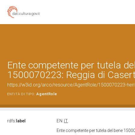
Ente competente per tutela de
1500070223: Reggia di Caser
https://w3id.org/arco/resource/AgentRole/1500070223-heri
AgentRole
ENTITÀ DI TIPO:
rdfs:
label
EN
IT
Ente competente per tutela del bene 1500