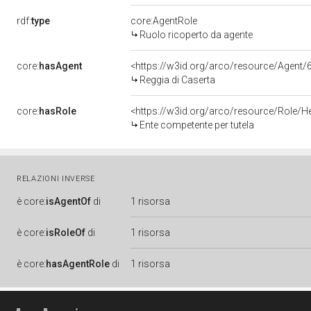
rdf:
type
core:AgentRole
Ruolo ricoperto da agente
core:
hasAgent
<https://w3id.org/arco/resource/Age
Reggia di Caserta
core:
hasRole
<https://w3id.org/arco/resource/Role/H
Ente competente per tutela
RELAZIONI INVERSE
è
core:
isAgentOf
di
1 risorsa
è
core:
isRoleOf
di
1 risorsa
è
core:
hasAgentRole
di
1 risorsa