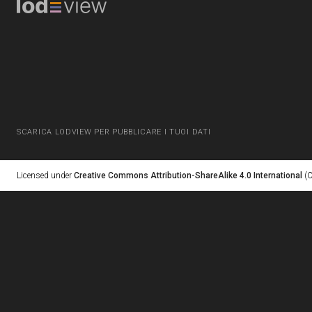
SCARICA LODVIEW PER PUBBLICARE I TUOI DATI
Licensed under
Creative Commons Attribution-ShareAlike 4.0 International
(C