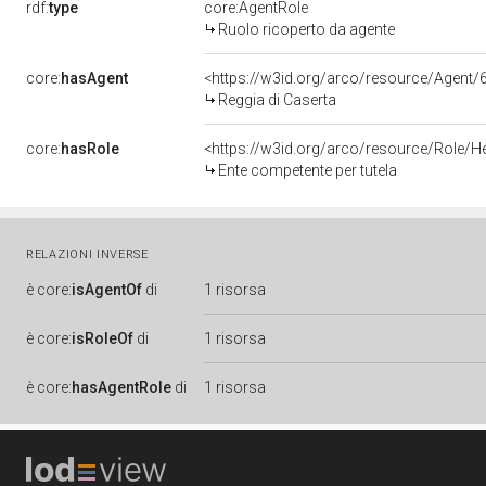
rdf:
type
core:AgentRole
Ruolo ricoperto da agente
core:
hasAgent
<https://w3id.org/arco/resource/Age
Reggia di Caserta
core:
hasRole
<https://w3id.org/arco/resource/Role/H
Ente competente per tutela
RELAZIONI INVERSE
è
core:
isAgentOf
di
1 risorsa
è
core:
isRoleOf
di
1 risorsa
è
core:
hasAgentRole
di
1 risorsa