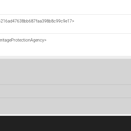
nt/6216ad47638bb687faa398b8c99c9e17>
eritageProtectionAgency>