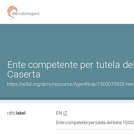
Ente competente per tutela d
Caserta
https://w3id.org/arco/resource/AgentRole/1500070925-heri
rdfs:
label
EN
IT
Ente competente per tutela del bene 1500