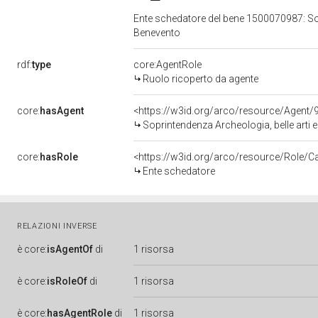
Ente schedatore del bene 1500070987: Sopr
Benevento
rdf:
type
core:AgentRole
Ruolo ricoperto da agente
core:
hasAgent
<https://w3id.org/arco/resource/Agen
Soprintendenza Archeologia, belle arti 
core:
hasRole
<https://w3id.org/arco/resource/Role/C
Ente schedatore
RELAZIONI INVERSE
è
core:
isAgentOf
di
1 risorsa
è
core:
isRoleOf
di
1 risorsa
è
core:
hasAgentRole
di
1 risorsa