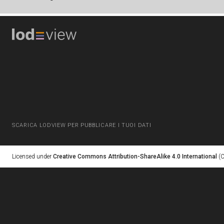
SCARICA LODVIEW PER PUBBLICARE I TUOI DATI
Licensed under
Creative Commons Attribution-ShareAlike 4.0 International
(C