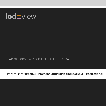
SCARICA LODVIEW PER PUBBLICARE I TUOI DATI
Licensed under
Creative Commons Attribution-ShareAlike 4.0 International
(C