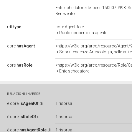
Ente schedatore del bene 1500070993: Sopr
Benevento
rdf:
type
core:AgentRole
Ruolo ricoperto da agente
core:
hasAgent
<https://w3id.org/arco/resource/Agen
Soprintendenza Archeologia, belle arti 
core:
hasRole
<https://w3id.org/arco/resource/Role/C
Ente schedatore
RELAZIONI INVERSE
è
core:
isAgentOf
di
1 risorsa
è
core:
isRoleOf
di
1 risorsa
è
core:
hasAgentRole
di
1 risorsa