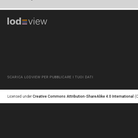
SCARICA LODVIEW PER PUBBLICARE I TUOI DATI
Licensed under
Creative Commons Attribution-ShareAlike 4.0 International
(C