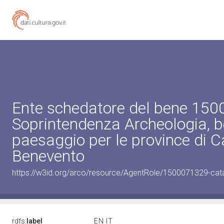
Ente schedatore del bene 15
Soprintendenza Archeologia, be
paesaggio per le province di C
Benevento
https://w3id.org/arco/resource/AgentRole/1500071329-cat
rdfs:
label
EN
IT