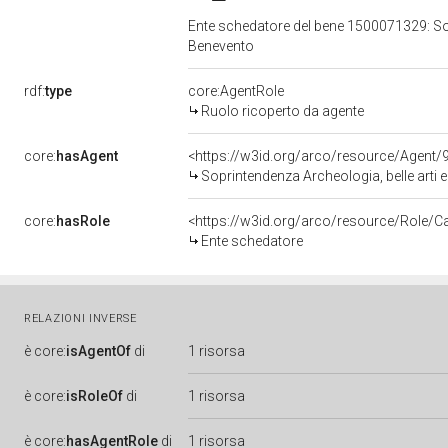
Ente schedatore del bene 1500071329: Sopr
Benevento
rdf:
type
core:AgentRole
Ruolo ricoperto da agente
core:
hasAgent
<https://w3id.org/arco/resource/Agen
Soprintendenza Archeologia, belle arti 
core:
hasRole
<https://w3id.org/arco/resource/Role/C
Ente schedatore
RELAZIONI INVERSE
è
core:
isAgentOf
di
1 risorsa
è
core:
isRoleOf
di
1 risorsa
è
core:
hasAgentRole
di
1 risorsa