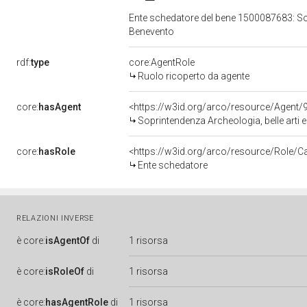
Ente schedatore del bene 1500087683: Sopr
Benevento
rdf:
type
core:AgentRole
Ruolo ricoperto da agente
core:
hasAgent
<https://w3id.org/arco/resource/Agen
Soprintendenza Archeologia, belle arti 
core:
hasRole
<https://w3id.org/arco/resource/Role/C
Ente schedatore
RELAZIONI INVERSE
è
core:
isAgentOf
di
1 risorsa
è
core:
isRoleOf
di
1 risorsa
è
core:
hasAgentRole
di
1 risorsa