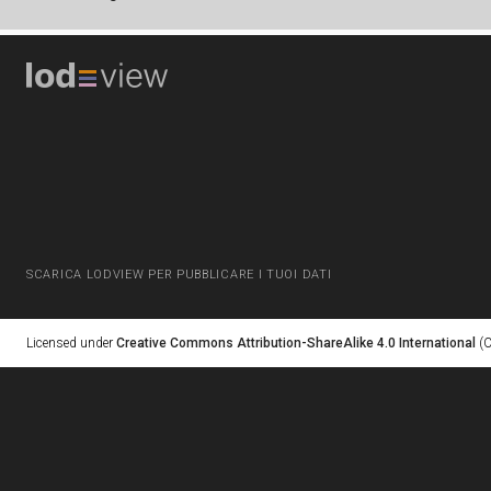
SCARICA LODVIEW PER PUBBLICARE I TUOI DATI
Licensed under
Creative Commons Attribution-ShareAlike 4.0 International
(C