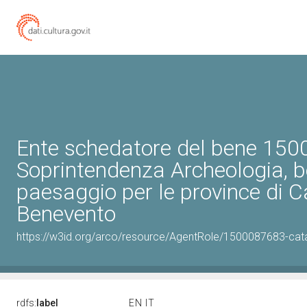
Ente schedatore del bene 15
Soprintendenza Archeologia, be
paesaggio per le province di C
Benevento
https://w3id.org/arco/resource/AgentRole/1500087683-cat
rdfs:
label
EN
IT