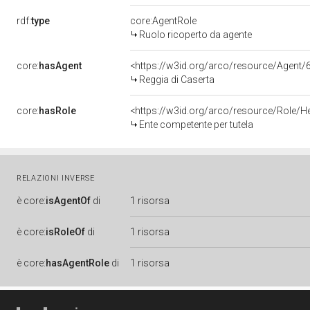
rdf:
type
core:AgentRole
Ruolo ricoperto da agente
core:
hasAgent
<https://w3id.org/arco/resource/Age
Reggia di Caserta
core:
hasRole
<https://w3id.org/arco/resource/Role/H
Ente competente per tutela
RELAZIONI INVERSE
è
core:
isAgentOf
di
1 risorsa
è
core:
isRoleOf
di
1 risorsa
è
core:
hasAgentRole
di
1 risorsa