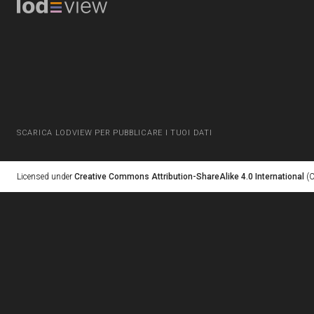
SCARICA LODVIEW PER PUBBLICARE I TUOI DATI
Licensed under
Creative Commons Attribution-ShareAlike 4.0 International
(C