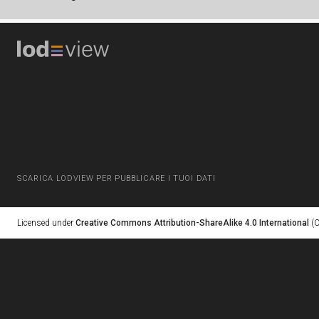
SCARICA LODVIEW PER PUBBLICARE I TUOI DATI
Licensed under
Creative Commons Attribution-ShareAlike 4.0 International
(C