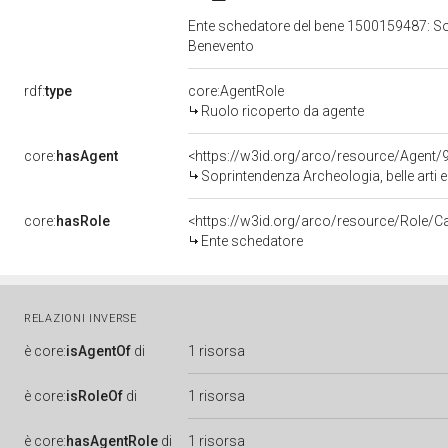
Ente schedatore del bene 1500159487: Sopr
Benevento
rdf:
type
core:AgentRole
Ruolo ricoperto da agente
core:
hasAgent
<https://w3id.org/arco/resource/Agen
Soprintendenza Archeologia, belle arti 
core:
hasRole
<https://w3id.org/arco/resource/Role/C
Ente schedatore
RELAZIONI INVERSE
è
core:
isAgentOf
di
1 risorsa
è
core:
isRoleOf
di
1 risorsa
è
core:
hasAgentRole
di
1 risorsa