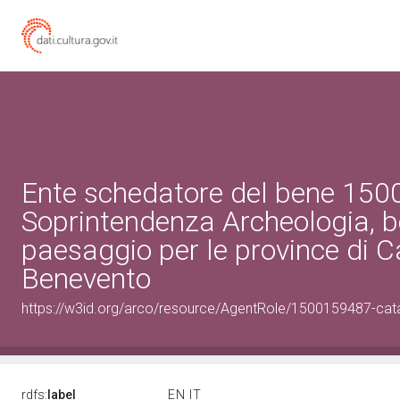
Ente schedatore del bene 15
Soprintendenza Archeologia, be
paesaggio per le province di C
Benevento
https://w3id.org/arco/resource/AgentRole/1500159487-cat
rdfs:
label
EN
IT