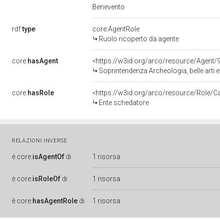
Benevento
rdf:
type
core:AgentRole
Ruolo ricoperto da agente
core:
hasAgent
<https://w3id.org/arco/resource/Agen
Soprintendenza Archeologia, belle arti 
core:
hasRole
<https://w3id.org/arco/resource/Role/C
Ente schedatore
RELAZIONI INVERSE
è
core:
isAgentOf
di
1 risorsa
è
core:
isRoleOf
di
1 risorsa
è
core:
hasAgentRole
di
1 risorsa