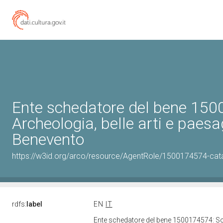
Ente schedatore del bene 150
Archeologia, belle arti e paesa
Benevento
https://w3id.org/arco/resource/AgentRole/1500174574-cat
rdfs:
label
EN
IT
Ente schedatore del bene 1500174574: Sopr