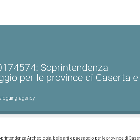
0174574: Soprintendenza
ggio per le province di Caserta e
aloguing-agency
intendenza Archeologia, belle arti e paesaggio per le province di Caser