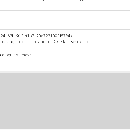
t/924a63be913cf1b7e90a723109fd5784>
e paesaggio per le province di Caserta e Benevento
ataloguinAgency>