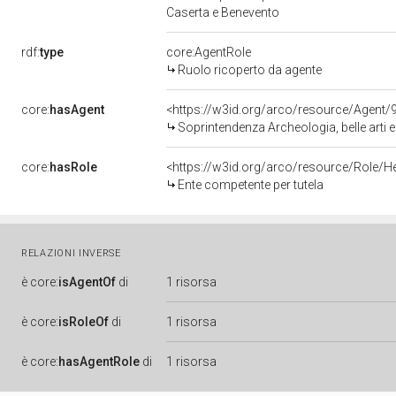
Caserta e Benevento
rdf:
type
core:AgentRole
Ruolo ricoperto da agente
core:
hasAgent
<https://w3id.org/arco/resource/Agen
Soprintendenza Archeologia, belle arti 
core:
hasRole
<https://w3id.org/arco/resource/Role/H
Ente competente per tutela
RELAZIONI INVERSE
è
core:
isAgentOf
di
1 risorsa
è
core:
isRoleOf
di
1 risorsa
è
core:
hasAgentRole
di
1 risorsa