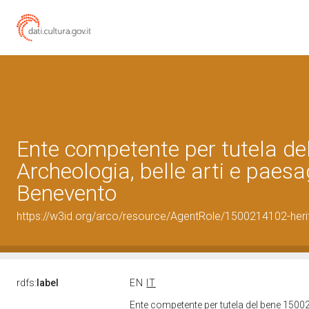
Ente competente per tutela d
Archeologia, belle arti e paesa
Benevento
https://w3id.org/arco/resource/AgentRole/1500214102-heri
rdfs:
label
EN
IT
Ente competente per tutela del bene 15002