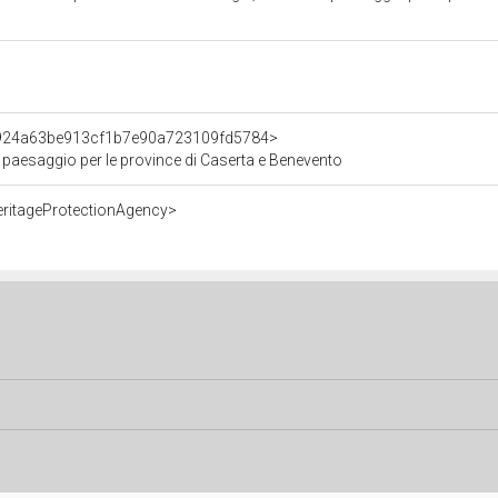
t/924a63be913cf1b7e90a723109fd5784>
e paesaggio per le province di Caserta e Benevento
eritageProtectionAgency>