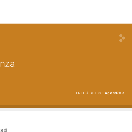
enza
AgentRole
ENTITÀ DI TIPO:
e di