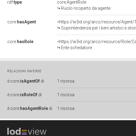
rdf:
type
core:AgentRole
Ruolo ricoperto da agente
core:
hasAgent
<https://w3id.org/arco/resource/Agen
Soprintendenza per i beni artistici e stor
core:
hasRole
<https://w3id.org/arco/resource/Role/C
Ente schedatore
RELAZIONI INVERSE
è
core:
isAgentOf
di
1 risorsa
è
core:
isRoleOf
di
1 risorsa
è
core:
hasAgentRole
di
1 risorsa