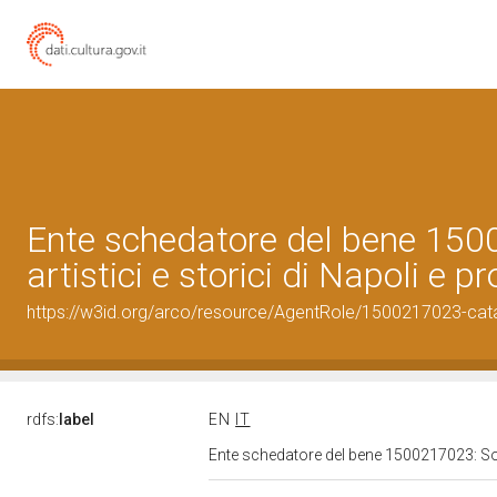
Ente schedatore del bene 1500
artistici e storici di Napoli e p
https://w3id.org/arco/resource/AgentRole/1500217023-cat
rdfs:
label
EN
IT
Ente schedatore del bene 1500217023: Sopri