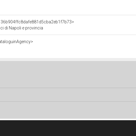
t/136b904ffc8dafe881d5cba2eb1f7b73>
ici di Napoli e provincia
ataloguinAgency>