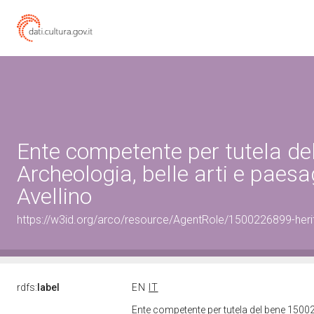
Ente competente per tutela d
Archeologia, belle arti e paesa
Avellino
https://w3id.org/arco/resource/AgentRole/1500226899-heri
rdfs:
label
EN
IT
Ente competente per tutela del bene 15002