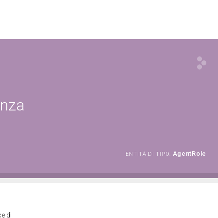
enza
AgentRole
ENTITÀ DI TIPO:
e di