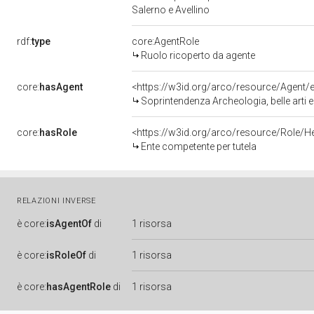
Salerno e Avellino
rdf:
type
core:AgentRole
Ruolo ricoperto da agente
core:
hasAgent
<https://w3id.org/arco/resource/Agen
Soprintendenza Archeologia, belle arti e
core:
hasRole
<https://w3id.org/arco/resource/Role/H
Ente competente per tutela
RELAZIONI INVERSE
è
core:
isAgentOf
di
1 risorsa
è
core:
isRoleOf
di
1 risorsa
è
core:
hasAgentRole
di
1 risorsa