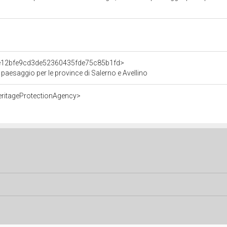
t/e12bfe9cd3de52360435fde75c85b1fd>
 paesaggio per le province di Salerno e Avellino
eritageProtectionAgency>