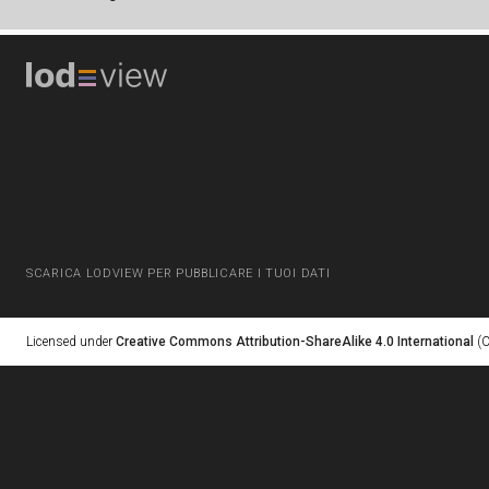
SCARICA LODVIEW PER PUBBLICARE I TUOI DATI
Licensed under
Creative Commons Attribution-ShareAlike 4.0 International
(C