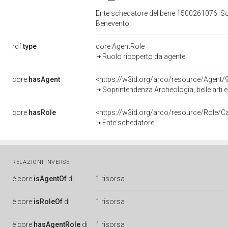
Ente schedatore del bene 1500261076: Sopr
Benevento
rdf:
type
core:AgentRole
Ruolo ricoperto da agente
core:
hasAgent
<https://w3id.org/arco/resource/Agen
Soprintendenza Archeologia, belle arti 
core:
hasRole
<https://w3id.org/arco/resource/Role/C
Ente schedatore
RELAZIONI INVERSE
è
core:
isAgentOf
di
1 risorsa
è
core:
isRoleOf
di
1 risorsa
è
core:
hasAgentRole
di
1 risorsa