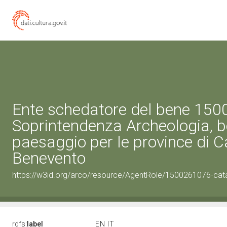
Ente schedatore del bene 15
Soprintendenza Archeologia, be
paesaggio per le province di C
Benevento
https://w3id.org/arco/resource/AgentRole/1500261076-cat
rdfs:
label
EN
IT