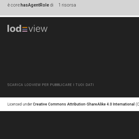
è
core:
hasAgentRole
di
1 risorsa
SCARICA LODVIEW PER PUBBLICARE I TUOI DATI
Licensed under
Creative Commons Attribution-ShareAlike 4.0 International
(C