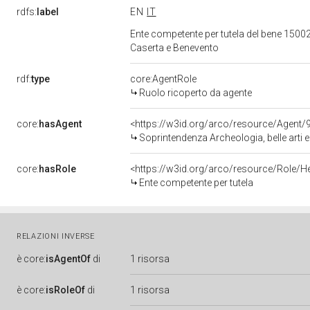
rdfs:
label
EN
IT
Ente competente per tutela del bene 15002
Caserta e Benevento
rdf:
type
core:AgentRole
Ruolo ricoperto da agente
core:
hasAgent
<https://w3id.org/arco/resource/Agen
Soprintendenza Archeologia, belle arti 
core:
hasRole
<https://w3id.org/arco/resource/Role/H
Ente competente per tutela
RELAZIONI INVERSE
è
core:
isAgentOf
di
1 risorsa
è
core:
isRoleOf
di
1 risorsa