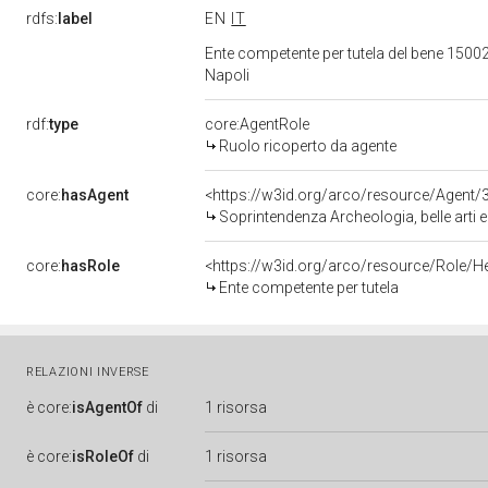
rdfs:
label
EN
IT
Ente competente per tutela del bene 1500
Napoli
rdf:
type
core:AgentRole
Ruolo ricoperto da agente
core:
hasAgent
<https://w3id.org/arco/resource/Agen
Soprintendenza Archeologia, belle arti 
core:
hasRole
<https://w3id.org/arco/resource/Role/H
Ente competente per tutela
RELAZIONI INVERSE
è
core:
isAgentOf
di
1 risorsa
è
core:
isRoleOf
di
1 risorsa