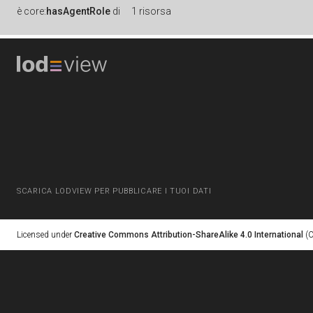
è
core:
hasAgentRole
di
1 risorsa
SCARICA LODVIEW PER PUBBLICARE I TUOI DATI
Licensed under
Creative Commons Attribution-ShareAlike 4.0 International
(C