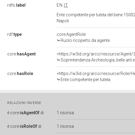
rdfs:
label
EN
IT
Ente competente per tutela del bene 15002
Napoli
rdf:
type
core:AgentRole
Ruolo ricoperto da agente
core:
hasAgent
<https://w3id.org/arco/resource/Agen
Soprintendenza Archeologia, belle arti 
core:
hasRole
<https://w3id.org/arco/resource/Role/H
Ente competente per tutela
RELAZIONI INVERSE
è
core:
isAgentOf
di
1 risorsa
è
core:
isRoleOf
di
1 risorsa