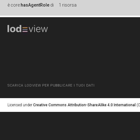
è
core:
hasAgentRole
di
1 risorsa
SCARICA LODVIEW PER PUBBLICARE I TUOI DATI
Licensed under
Creative Commons Attribution-ShareAlike 4.0 International
(C