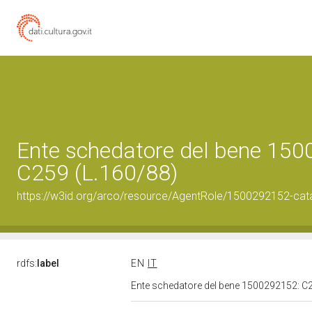
Ente schedatore del bene 15
C259 (L.160/88)
https://w3id.org/arco/resource/AgentRole/1500292152-cat
rdfs:
label
EN
IT
Ente schedatore del bene 1500292152: C