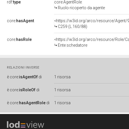
rdf:
type
core:AgentRole
Ruolo ricoperto da agente
core:
hasAgent
<https://w3id.org/arco/resource/Age
C259 (L.160/88)
core:
hasRole
<https://w3id.org/arco/resource/Role/C
Ente schedatore
RELAZIONI INVERSE
è
core:
isAgentOf
di
1 risorsa
è
core:
isRoleOf
di
1 risorsa
è
core:
hasAgentRole
di
1 risorsa