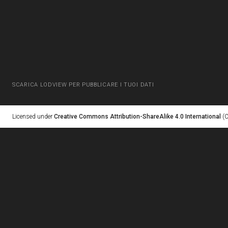
SCARICA LODVIEW PER PUBBLICARE I TUOI DATI
Licensed under
Creative Commons Attribution-ShareAlike 4.0 International
(C