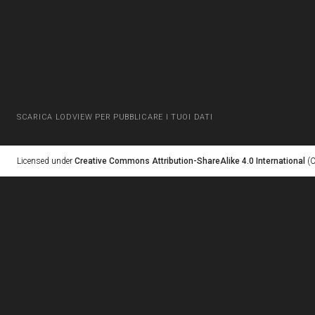
SCARICA LODVIEW PER PUBBLICARE I TUOI DATI
Licensed under
Creative Commons Attribution-ShareAlike 4.0 International
(C