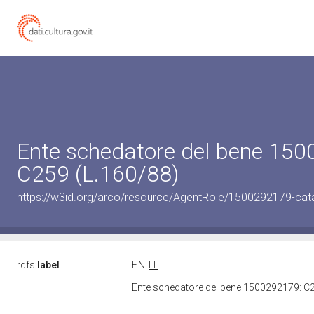
Ente schedatore del bene 15
C259 (L.160/88)
https://w3id.org/arco/resource/AgentRole/1500292179-cat
rdfs:
label
EN
IT
Ente schedatore del bene 1500292179: C