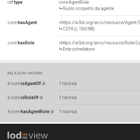
rdf:
type
core:AgentRole
Ruolo ricoperto da agente
core:
hasAgent
<https://w3id.org/arco/resource/Age
C259 (L.160/88)
core:
hasRole
<https://w3id.org/arco/resource/Role/C
Ente schedatore
RELAZIONI INVERSE
è
core:
isAgentOf
di
1 risorsa
è
core:
isRoleOf
di
1 risorsa
è
core:
hasAgentRole
di
1 risorsa