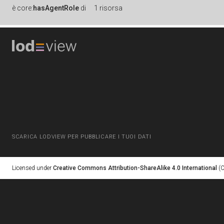
è
core:
hasAgentRole
di
1 risorsa
SCARICA LODVIEW PER PUBBLICARE I TUOI DATI
Licensed under
Creative Commons Attribution-ShareAlike 4.0 International
(C