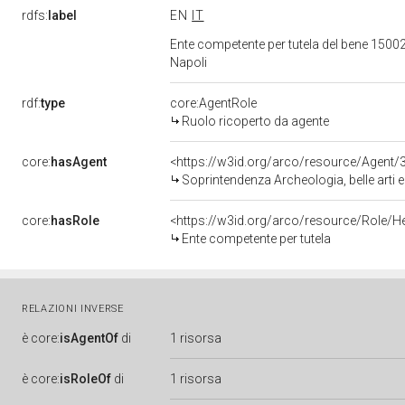
rdfs:
label
EN
IT
Ente competente per tutela del bene 15002
Napoli
rdf:
type
core:AgentRole
Ruolo ricoperto da agente
core:
hasAgent
<https://w3id.org/arco/resource/Agen
Soprintendenza Archeologia, belle arti 
core:
hasRole
<https://w3id.org/arco/resource/Role/H
Ente competente per tutela
RELAZIONI INVERSE
è
core:
isAgentOf
di
1 risorsa
è
core:
isRoleOf
di
1 risorsa