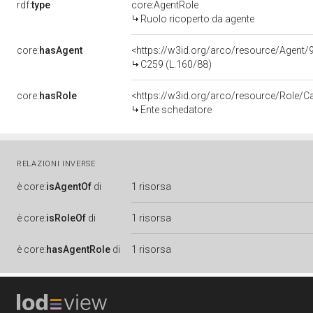
rdf:
type
core:AgentRole
Ruolo ricoperto da agente
core:
hasAgent
<https://w3id.org/arco/resource/Age
C259 (L.160/88)
core:
hasRole
<https://w3id.org/arco/resource/Role/C
Ente schedatore
RELAZIONI INVERSE
è
core:
isAgentOf
di
1 risorsa
è
core:
isRoleOf
di
1 risorsa
è
core:
hasAgentRole
di
1 risorsa