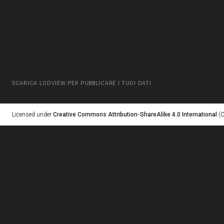
SCARICA LODVIEW PER PUBBLICARE I TUOI DATI
Licensed under
Creative Commons Attribution-ShareAlike 4.0 International
(C