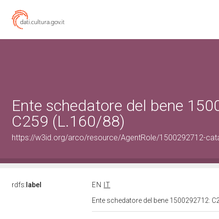
Ente schedatore del bene 15
C259 (L.160/88)
https://w3id.org/arco/resource/AgentRole/1500292712-cat
rdfs:
label
EN
IT
Ente schedatore del bene 1500292712: C