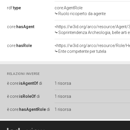
rdf:
type
core:AgentRole
Ruolo ricoperto da agente
core:
hasAgent
<https://w3id.org/arco/resource/Agen
Soprintendenza Archeologia, belle arti 
core:
hasRole
<https://w3id.org/arco/resource/Role/H
Ente competente per tutela
RELAZIONI INVERSE
è
core:
isAgentOf
di
1 risorsa
è
core:
isRoleOf
di
1 risorsa
è
core:
hasAgentRole
di
1 risorsa