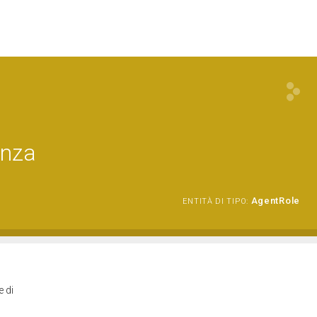
enza
AgentRole
ENTITÀ DI TIPO:
e di