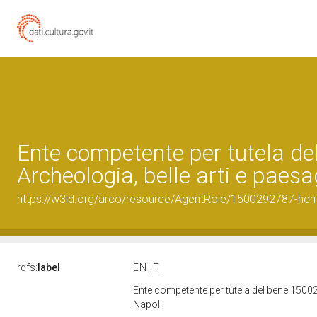
Ente competente per tutela d
Archeologia, belle arti e paes
https://w3id.org/arco/resource/AgentRole/1500292787-heri
rdfs:
label
EN
IT
Ente competente per tutela del bene 15002
Napoli