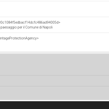
t/30c1084f5edbacf14dcfc486ad94005d>
e paesaggio per il Comune di Napoli
eritageProtectionAgency>