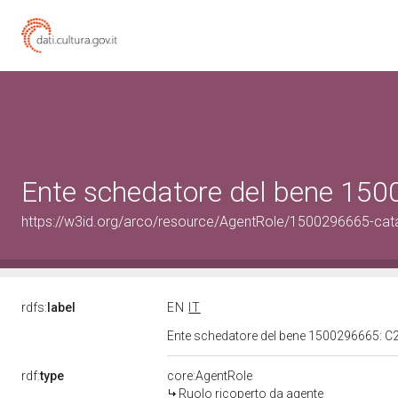
Ente schedatore del bene 150
https://w3id.org/arco/resource/AgentRole/1500296665-cat
rdfs:
label
EN
IT
Ente schedatore del bene 1500296665: C
rdf:
type
core:AgentRole
Ruolo ricoperto da agente