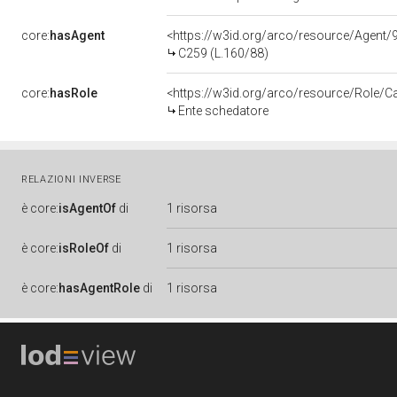
core:
hasAgent
<https://w3id.org/arco/resource/Age
C259 (L.160/88)
core:
hasRole
<https://w3id.org/arco/resource/Role/C
Ente schedatore
RELAZIONI INVERSE
è
core:
isAgentOf
di
1 risorsa
è
core:
isRoleOf
di
1 risorsa
è
core:
hasAgentRole
di
1 risorsa