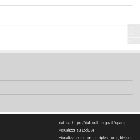
dati da:
https://dati.cultura.gov.it/sparql
visualizza su LodLive
visualizza come:
xml
,
ntriples
,
turtle
,
ld+json