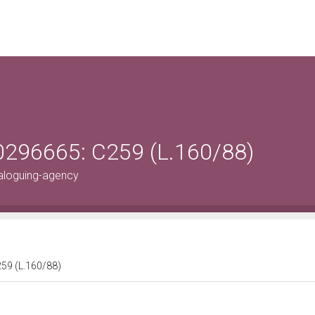
0296665: C259 (L.160/88)
aloguing-agency
259 (L.160/88)