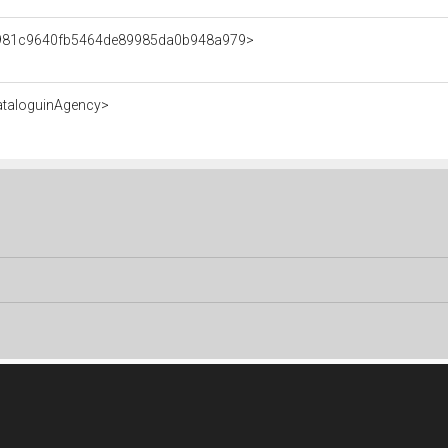
nt/981c9640fb5464de89985da0b948a979>
ataloguinAgency>