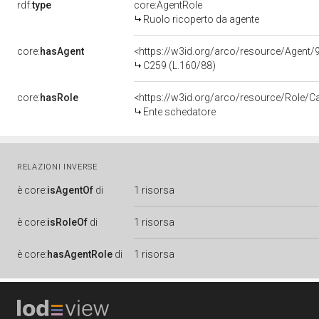
rdf:
type
core:AgentRole
Ruolo ricoperto da agente
core:
hasAgent
<https://w3id.org/arco/resource/Age
C259 (L.160/88)
core:
hasRole
<https://w3id.org/arco/resource/Role/C
Ente schedatore
RELAZIONI INVERSE
è
core:
isAgentOf
di
1 risorsa
è
core:
isRoleOf
di
1 risorsa
è
core:
hasAgentRole
di
1 risorsa