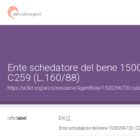
Ente schedatore del bene 15
C259 (L.160/88)
https://w3id.org/arco/resource/AgentRole/1500296720-cat
rdfs:
label
EN
IT
Ente schedatore del bene 1500296720: C