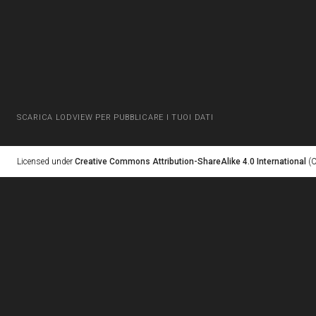
SCARICA LODVIEW PER PUBBLICARE I TUOI DATI
Licensed under
Creative Commons Attribution-ShareAlike 4.0 International
(C