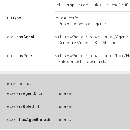
Ente competente per tutela del bene 150
rdf:
type
core:AgentRole
Ruolo ricoperto da agente
core:
hasAgent
<https://w3id.org/arco/resource/Age
Certosa e Museo di San Martino
core:
hasRole
<https://w3id.org/arco/resource/Role/H
Ente competente per tutela
RELAZIONI INVERSE
è
core:
isAgentOf
di
1 risorsa
è
core:
isRoleOf
di
1 risorsa
è
core:
hasAgentRole
di
1 risorsa