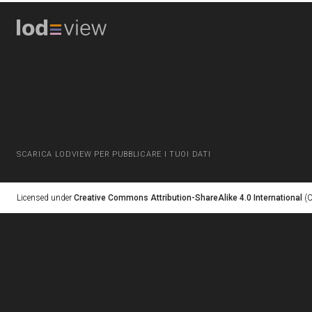
SCARICA LODVIEW PER PUBBLICARE I TUOI DATI
Licensed under
Creative Commons Attribution-ShareAlike 4.0 International
(C