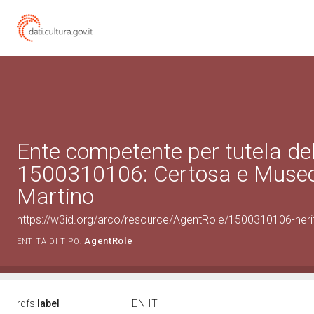
Ente competente per tutela de
1500310106: Certosa e Museo
Martino
https://w3id.org/arco/resource/AgentRole/1500310106-heri
AgentRole
ENTITÀ DI TIPO:
rdfs:
label
EN
IT