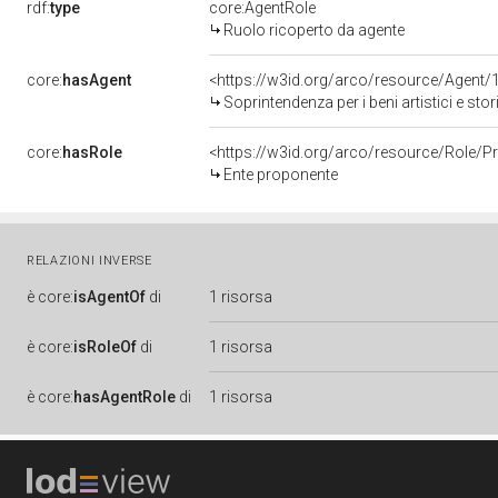
rdf:
type
core:AgentRole
Ruolo ricoperto da agente
core:
hasAgent
<https://w3id.org/arco/resource/Agen
Soprintendenza per i beni artistici e stor
core:
hasRole
<https://w3id.org/arco/resource/Role/
Ente proponente
RELAZIONI INVERSE
è
core:
isAgentOf
di
1 risorsa
è
core:
isRoleOf
di
1 risorsa
è
core:
hasAgentRole
di
1 risorsa