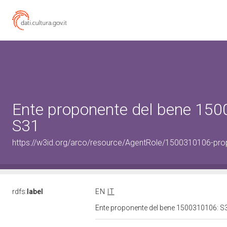
Ente proponente del bene 15
S31
https://w3id.org/arco/resource/AgentRole/1500310106-pr
rdfs:
label
EN
IT
Ente proponente del bene 1500310106: 