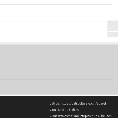
dati da:
https://dati.cultura.gov.it/sparql
visualizza su LodLive
visualizza come:
xml
,
ntriples
,
turtle
,
ld+json