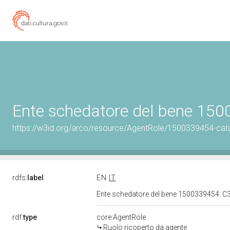
Ente schedatore del bene 150
https://w3id.org/arco/resource/AgentRole/1500339454-cat
rdfs:
label
EN
IT
Ente schedatore del bene 1500339454: C
rdf:
type
core:AgentRole
Ruolo ricoperto da agente