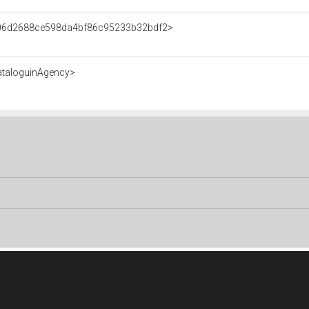
t/06d2688ce598da4bf86c95233b32bdf2>
ataloguinAgency>