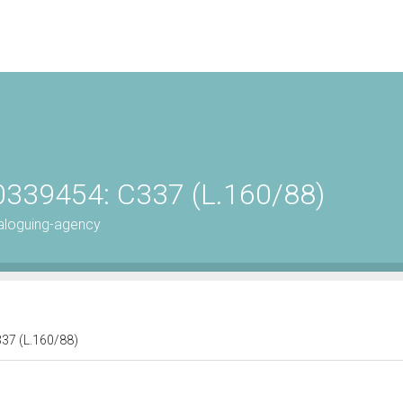
0339454: C337 (L.160/88)
aloguing-agency
337 (L.160/88)