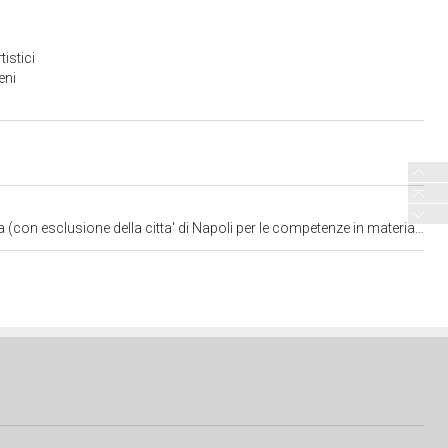
istici
eni
 di Napoli per le competenze in materia di beni storici artistici ed etnoantropologici)