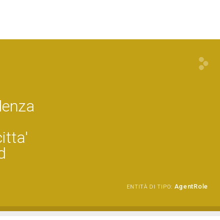
denza
itta'
d
AgentRole
ENTITÀ DI TIPO: