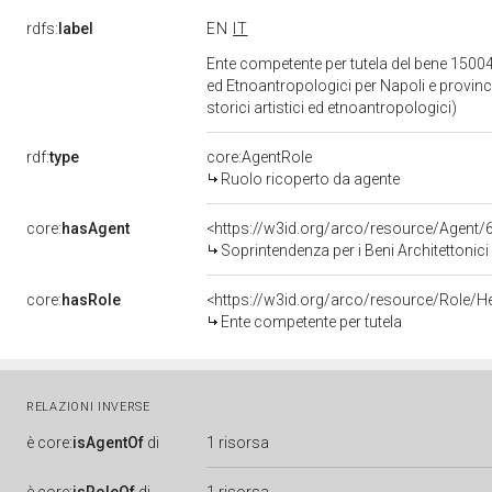
rdfs:
label
EN
IT
Ente competente per tutela del bene 150040
ed Etnoantropologici per Napoli e provinci
storici artistici ed etnoantropologici)
rdf:
type
core:AgentRole
Ruolo ricoperto da agente
core:
hasAgent
<https://w3id.org/arco/resource/Agen
Soprintendenza per i Beni Architettonici Paesaggist
core:
hasRole
<https://w3id.org/arco/resource/Role/H
Ente competente per tutela
RELAZIONI INVERSE
è
core:
isAgentOf
di
1 risorsa