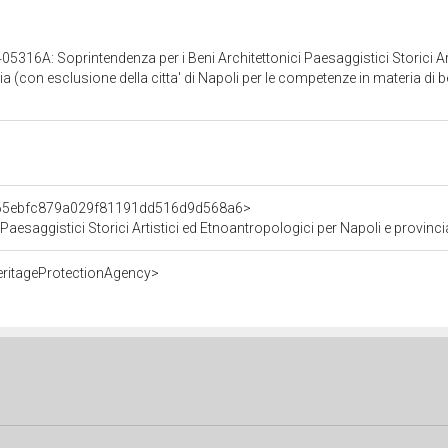
5316A: Soprintendenza per i Beni Architettonici Paesaggistici Storici Art
a (con esclusione della citta' di Napoli per le competenze in materia di b
t/65ebfc879a029f81191dd516d9d568a6>
ici Storici Artistici ed Etnoantropologici per Napoli e provincia (con esclusione della citta'
eritageProtectionAgency>