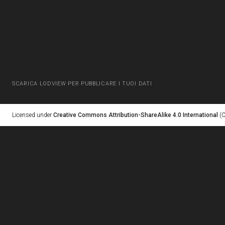
SCARICA LODVIEW PER PUBBLICARE I TUOI DATI
Licensed under
Creative Commons Attribution-ShareAlike 4.0 International
(C