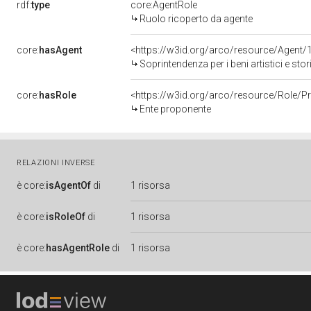
rdf:
type
core:AgentRole
Ruolo ricoperto da agente
core:
hasAgent
<https://w3id.org/arco/resource/Agen
Soprintendenza per i beni artistici e stor
core:
hasRole
<https://w3id.org/arco/resource/Role/
Ente proponente
RELAZIONI INVERSE
è
core:
isAgentOf
di
1 risorsa
è
core:
isRoleOf
di
1 risorsa
è
core:
hasAgentRole
di
1 risorsa