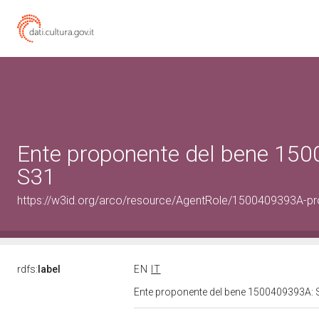
Ente proponente del bene 15
S31
https://w3id.org/arco/resource/AgentRole/1500409393A-p
rdfs:
label
EN
IT
Ente proponente del bene 1500409393A: