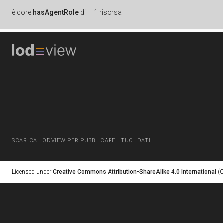
è
core:
hasAgentRole
di
1 risorsa
SCARICA LODVIEW PER PUBBLICARE I TUOI DATI
Licensed under
Creative Commons Attribution-ShareAlike 4.0 International
(C