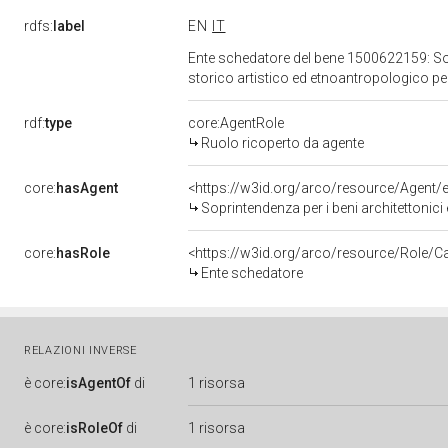
rdfs:
label
EN
IT
Ente schedatore del bene 1500622159: Sopri
storico artistico ed etnoantropologico pe
rdf:
type
core:AgentRole
Ruolo ricoperto da agente
core:
hasAgent
<https://w3id.org/arco/resource/Agen
Soprintendenza per i beni architettonici e per 
core:
hasRole
<https://w3id.org/arco/resource/Role/C
Ente schedatore
RELAZIONI INVERSE
è
core:
isAgentOf
di
1 risorsa
è
core:
isRoleOf
di
1 risorsa