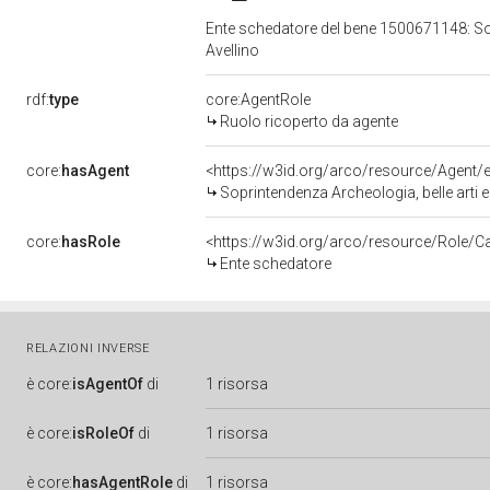
Ente schedatore del bene 1500671148: Sopr
Avellino
rdf:
type
core:AgentRole
Ruolo ricoperto da agente
core:
hasAgent
<https://w3id.org/arco/resource/Agen
Soprintendenza Archeologia, belle arti e
core:
hasRole
<https://w3id.org/arco/resource/Role/C
Ente schedatore
RELAZIONI INVERSE
è
core:
isAgentOf
di
1 risorsa
è
core:
isRoleOf
di
1 risorsa
è
core:
hasAgentRole
di
1 risorsa