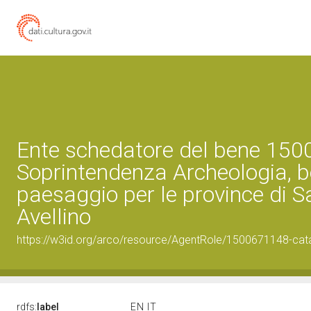
Ente schedatore del bene 15
Soprintendenza Archeologia, be
paesaggio per le province di S
Avellino
https://w3id.org/arco/resource/AgentRole/1500671148-cat
rdfs:
label
EN
IT