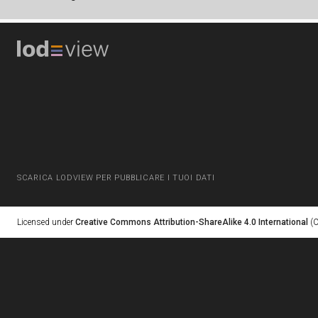
SCARICA LODVIEW PER PUBBLICARE I TUOI DATI
Licensed under
Creative Commons Attribution-ShareAlike 4.0 International
(C