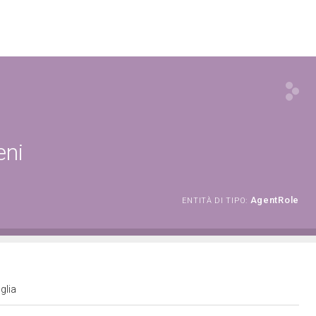
eni
AgentRole
ENTITÀ DI TIPO:
uglia