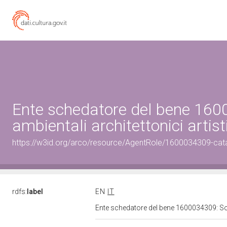
Ente schedatore del bene 1600
ambientali architettonici artisti
https://w3id.org/arco/resource/AgentRole/1600034309-cat
rdfs:
label
EN
IT
Ente schedatore del bene 1600034309: Sopri