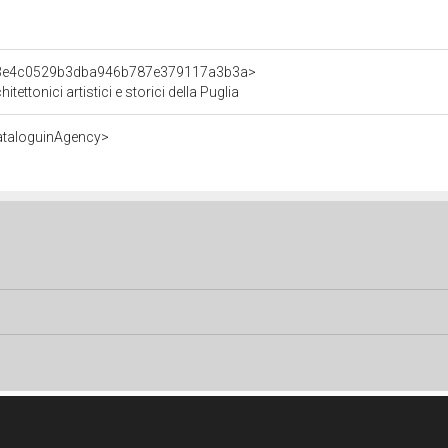
nt/3e4c0529b3dba946b787e379117a3b3a>
tettonici artistici e storici della Puglia
ataloguinAgency>