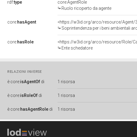
rdf:
type
core:AgentRole
Ruolo ricoperto da agente
core:
hasAgent
<https://w3id.org/arco/resource/Age
Soprintendenza per i beni ambientali archi
core:
hasRole
<https://w3id.org/arco/resource/Role/C
Ente schedatore
RELAZIONI INVERSE
è
core:
isAgentOf
di
1 risorsa
è
core:
isRoleOf
di
1 risorsa
è
core:
hasAgentRole
di
1 risorsa