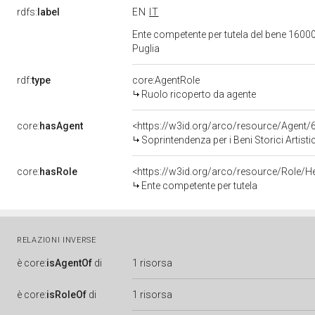
rdfs:
label
EN
IT
Ente competente per tutela del bene 160003
Puglia
rdf:
type
core:AgentRole
Ruolo ricoperto da agente
core:
hasAgent
<https://w3id.org/arco/resource/Agen
Soprintendenza per i Beni Storici Artisti
core:
hasRole
<https://w3id.org/arco/resource/Role/H
Ente competente per tutela
RELAZIONI INVERSE
è
core:
isAgentOf
di
1 risorsa
è
core:
isRoleOf
di
1 risorsa