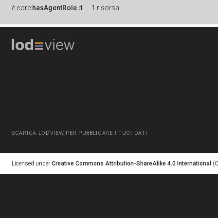
è
core:
hasAgentRole
di
1 risorsa
SCARICA LODVIEW PER PUBBLICARE I TUOI DATI
Licensed under
Creative Commons Attribution-ShareAlike 4.0 International
(C