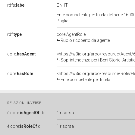
rdfs:
label
EN
IT
Ente competente per tutela del bene 160004
Puglia
rdf:
type
core:AgentRole
Ruolo ricoperto da agente
core:
hasAgent
<https://w3id.org/arco/resource/Agen
Soprintendenza per i Beni Storici Artisti
core:
hasRole
<https://w3id.org/arco/resource/Role/H
Ente competente per tutela
RELAZIONI INVERSE
è
core:
isAgentOf
di
1 risorsa
è
core:
isRoleOf
di
1 risorsa