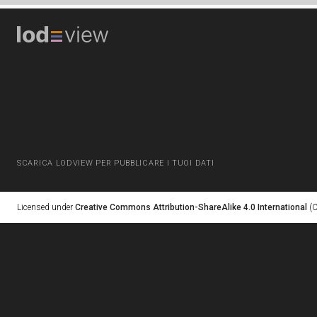
SCARICA LODVIEW PER PUBBLICARE I TUOI DATI
Licensed under
Creative Commons Attribution-ShareAlike 4.0 International
(C