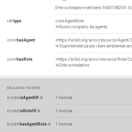
Ente schedatore del bene 1600108259: Sopri
rdf:
type
core:AgentRole
Ruolo ricoperto da agente
core:
hasAgent
<https://w3id.org/arco/resource/Age
Soprintendenza per i beni ambientali archi
core:
hasRole
<https://w3id.org/arco/resource/Role/C
Ente schedatore
RELAZIONI INVERSE
è
core:
isAgentOf
di
1 risorsa
è
core:
isRoleOf
di
1 risorsa
è
core:
hasAgentRole
di
1 risorsa