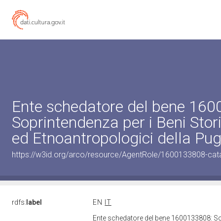
Ente schedatore del bene 16
Soprintendenza per i Beni Storic
ed Etnoantropologici della Pug
https://w3id.org/arco/resource/AgentRole/1600133808-cat
rdfs:
label
EN
IT
Ente schedatore del bene 1600133808: Sopr