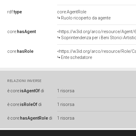
rdf:
type
core:AgentRole
Ruolo ricoperto da agente
core:
hasAgent
<https://w3id.org/arco/resource/Agen
Soprintendenza per i Beni Storici Artisti
core:
hasRole
<https://w3id.org/arco/resource/Role/C
Ente schedatore
RELAZIONI INVERSE
è
core:
isAgentOf
di
1 risorsa
è
core:
isRoleOf
di
1 risorsa
è
core:
hasAgentRole
di
1 risorsa