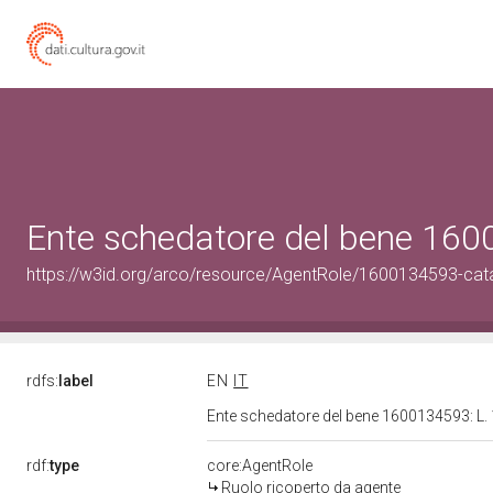
Ente schedatore del bene 160
https://w3id.org/arco/resource/AgentRole/1600134593-cat
rdfs:
label
EN
IT
Ente schedatore del bene 1600134593: L.
rdf:
type
core:AgentRole
Ruolo ricoperto da agente