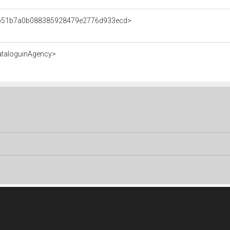
nt/b51b7a0b088385928479e2776d933ecd>
ataloguinAgency>