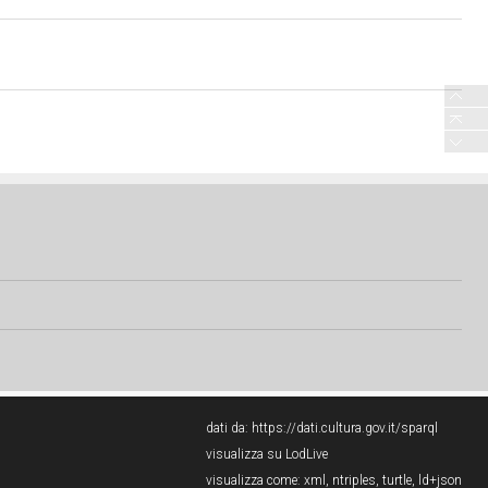
dati da:
https://dati.cultura.gov.it/sparql
visualizza su LodLive
visualizza come:
xml
,
ntriples
,
turtle
,
ld+json