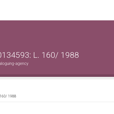
0134593: L. 160/ 1988
aloguing-agency
 160/ 1988