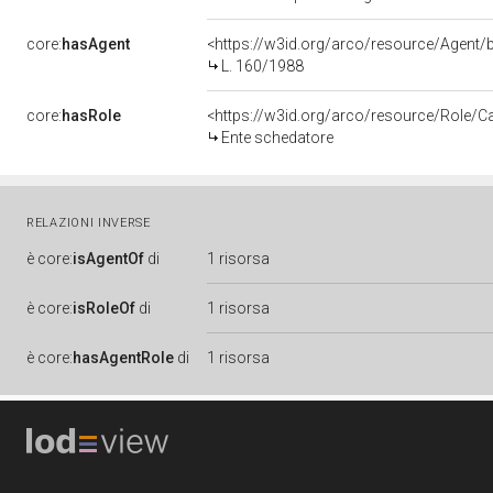
core:
hasAgent
<https://w3id.org/arco/resource/Age
L. 160/1988
core:
hasRole
<https://w3id.org/arco/resource/Role/C
Ente schedatore
RELAZIONI INVERSE
è
core:
isAgentOf
di
1 risorsa
è
core:
isRoleOf
di
1 risorsa
è
core:
hasAgentRole
di
1 risorsa